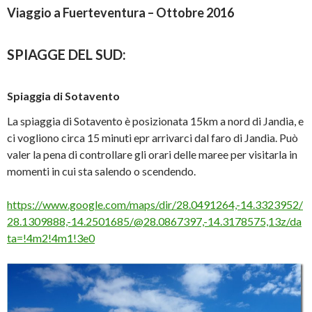
Viaggio a Fuerteventura – Ottobre 2016
SPIAGGE DEL SUD:
Spiaggia di Sotavento
La spiaggia di Sotavento è posizionata 15km a nord di Jandia, e
ci vogliono circa 15 minuti epr arrivarci dal faro di Jandia. Può
valer la pena di controllare gli orari delle maree per visitarla in
momenti in cui sta salendo o scendendo.
https://www.google.com/maps/dir/28.0491264,-14.3323952/
28.1309888,-14.2501685/@28.0867397,-14.3178575,13z/da
ta=!4m2!4m1!3e0