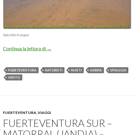
Specchio in acqua
Fuerteventura Sur – Playa de Sotavento
Continua la lettura di
→
FUERTEVENTURA
NATURISTI
NUISTI
SABBIA
SPIAGGIA
VENTO
FUERTEVENTURA
,
VIAGGI
FUERTEVENTURA SUR –
MATORRAL (JANDIA) –