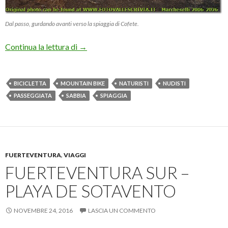
Dal passo, gurdando avanti verso la spiaggia di Cofete.
Fuerteventura Sur – Playa de Cofete (Moun
Continua la lettura di
→
BICICLETTA
MOUNTAIN BIKE
NATURISTI
NUDISTI
PASSEGGIATA
SABBIA
SPIAGGIA
FUERTEVENTURA
,
VIAGGI
FUERTEVENTURA SUR –
PLAYA DE SOTAVENTO
NOVEMBRE 24, 2016
LASCIA UN COMMENTO