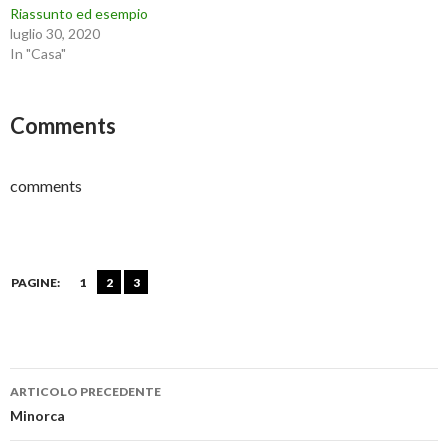
Riassunto ed esempio
luglio 30, 2020
In "Casa"
Comments
comments
PAGINE:
1
2
3
Navigazione
ARTICOLO PRECEDENTE
articolo
Minorca