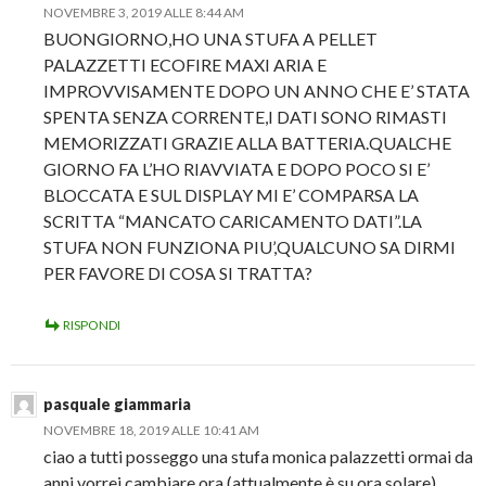
NOVEMBRE 3, 2019 ALLE 8:44 AM
BUONGIORNO,HO UNA STUFA A PELLET
PALAZZETTI ECOFIRE MAXI ARIA E
IMPROVVISAMENTE DOPO UN ANNO CHE E’ STATA
SPENTA SENZA CORRENTE,I DATI SONO RIMASTI
MEMORIZZATI GRAZIE ALLA BATTERIA.QUALCHE
GIORNO FA L’HO RIAVVIATA E DOPO POCO SI E’
BLOCCATA E SUL DISPLAY MI E’ COMPARSA LA
SCRITTA “MANCATO CARICAMENTO DATI”.LA
STUFA NON FUNZIONA PIU’,QUALCUNO SA DIRMI
PER FAVORE DI COSA SI TRATTA?
RISPONDI
pasquale giammaria
NOVEMBRE 18, 2019 ALLE 10:41 AM
ciao a tutti posseggo una stufa monica palazzetti ormai da
anni vorrei cambiare ora (attualmente è su ora solare)