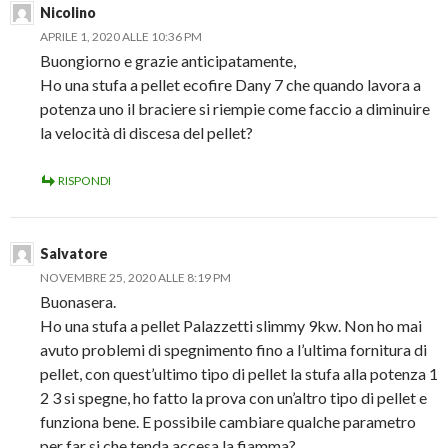
Nicolino
APRILE 1, 2020 ALLE 10:36 PM
Buongiorno e grazie anticipatamente,
Ho una stufa a pellet ecofire Dany 7 che quando lavora a
potenza uno il braciere si riempie come faccio a diminuire
la velocità di discesa del pellet?
RISPONDI
Salvatore
NOVEMBRE 25, 2020 ALLE 8:19 PM
Buonasera.
Ho una stufa a pellet Palazzetti slimmy 9kw. Non ho mai
avuto problemi di spegnimento fino a l’ultima fornitura di
pellet, con quest’ultimo tipo di pellet la stufa alla potenza 1
2 3 si spegne, ho fatto la prova con un’altro tipo di pellet e
funziona bene. E possibile cambiare qualche parametro
per far si che tenda accesa la fiamma?