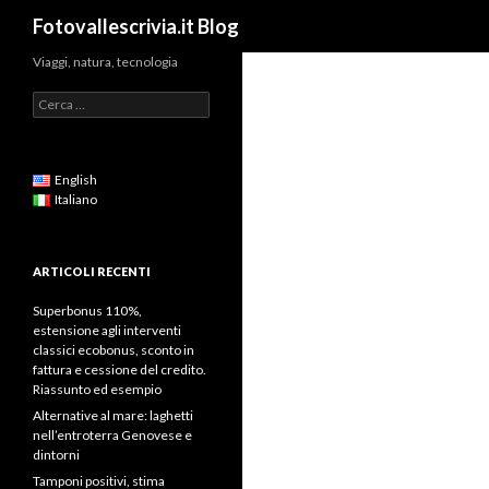
Cerca
Fotovallescrivia.it Blog
Viaggi, natura, tecnologia
Ricerca
per:
English
Italiano
ARTICOLI RECENTI
Superbonus 110%,
estensione agli interventi
classici ecobonus, sconto in
fattura e cessione del credito.
Riassunto ed esempio
Alternative al mare: laghetti
nell’entroterra Genovese e
dintorni
Tamponi positivi, stima