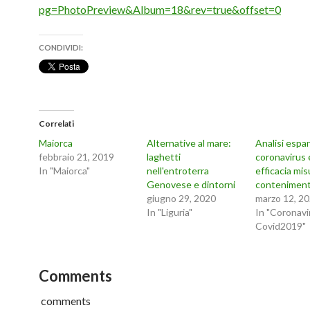
pg=PhotoPreview&Album=18&rev=true&offset=0
CONDIVIDI:
Correlati
Maiorca
Alternative al mare:
Analisi espa
febbraio 21, 2019
laghetti
coronavirus 
In "Maiorca"
nell'entroterra
efficacia mis
Genovese e dintorni
contenimen
giugno 29, 2020
marzo 12, 2
In "Liguria"
In "Coronavi
Covid2019"
Comments
comments