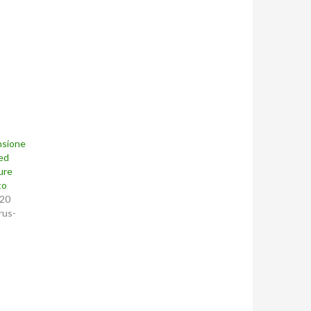
nsione
ed
ure
to
020
rus-