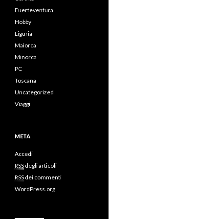
Fuerteventura
Hobby
Liguria
Maiorca
Minorca
PC
Toscana
Uncategorized
Viaggi
META
Accedi
RSS
degli articoli
RSS
dei commenti
WordPress.org