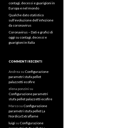
contagi, decessi e guarigioni in
Europa e nel mondo
Qualche dato statistico
sull’evoluzione dell’infezione
da coronavirus
Coronavirus – Dati e grafici di
oggi su contagi, decessi e
guarigioni in Italia
COMMENTI RECENTI
Andrea
su
Configurazione
parametri stufa pellet
palazzetti ecofire
elena ponzini
su
Configurazione parametri
stufa pellet palazzetti ecofire
Marco
su
Configurazione
parametri stufa pellet La
Nordica Extraflame
luigi
su
Configurazione