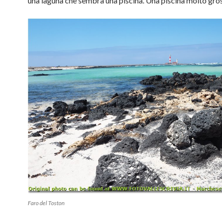
una laguna che sembra una piscina. Una piscina molto gro
Faro del Toston