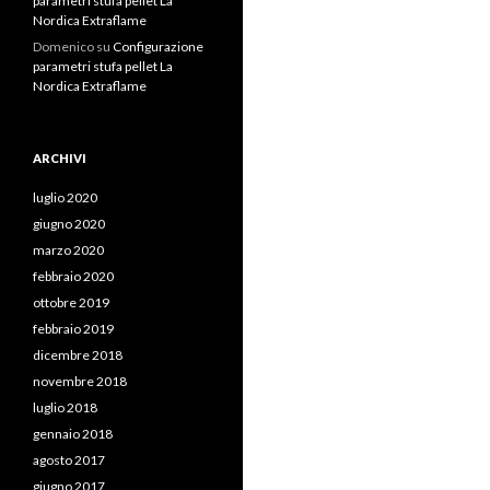
parametri stufa pellet La
Nordica Extraflame
Domenico
su
Configurazione
parametri stufa pellet La
Nordica Extraflame
ARCHIVI
luglio 2020
giugno 2020
marzo 2020
febbraio 2020
ottobre 2019
febbraio 2019
dicembre 2018
novembre 2018
luglio 2018
gennaio 2018
agosto 2017
giugno 2017