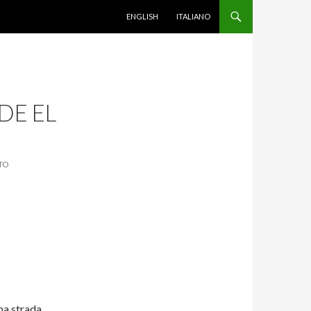
VAI AL CONTENUTO
ENGLISH
ITALIANO
DE EL
TO
na strada