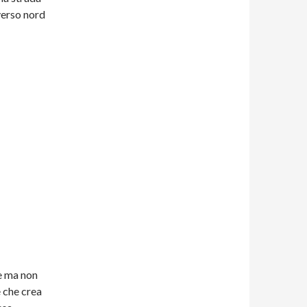
verso nord
te ma non
e che crea